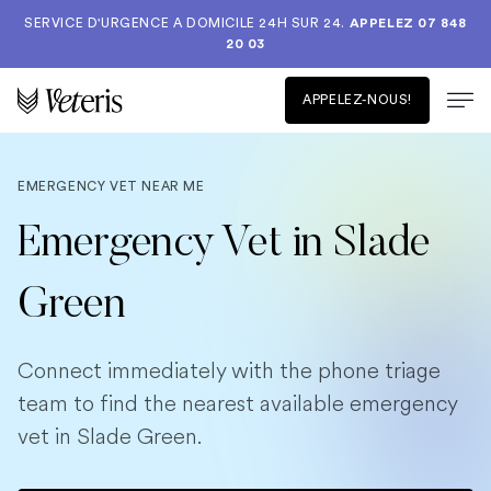
SERVICE D'URGENCE A DOMICILE 24H SUR 24.
APPELEZ 07 848
20 03
APPELEZ-NOUS!
EMERGENCY VET NEAR ME
Emergency Vet in Slade
Green
Connect immediately with the phone triage
team to find the nearest available emergency
vet in Slade Green.