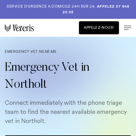
SERVICE D'URGENCE A DOMICILE 24H SUR 24.
APPELEZ 07 848
20 03
APPELEZ-NOUS!
EMERGENCY VET NEAR ME
Emergency Vet in
Northolt
Connect immediately with the phone triage
team to find the nearest available emergency
vet in Northolt.