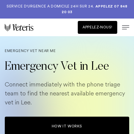
SERVICE D'URGENCE A DOMICILE 24H SUR 24.
APPELEZ 07 848
20 03
APPELEZ-NOUS!
EMERGENCY VET NEAR ME
Emergency Vet in Lee
Connect immediately with the phone triage
team to find the nearest available emergency
vet in Lee.
HOW IT WORKS