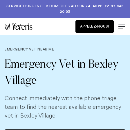
SERVICE D'URGENCE A DOMICILE 24H SUR 24.
APPELEZ 07 848
20 03
APPELEZ-NOUS!
EMERGENCY VET NEAR ME
Emergency Vet in Bexley
Village
Connect immediately with the phone triage
team to find the nearest available emergency
vet in Bexley Village.