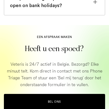
relevant information (such as
do our best to accommodate you and
open on bank holidays?
medications, recent lab results from your
organise a pick-up with our office
regular vet, or your insurance details).
Yes, our emergency vet services are open
manager.
Keep a phone handy so we can contact
on bank holidays. Whether it's Christmas
you if needed.
or New Year’s Eve, we are working all
year round to serve your pets in times of
EEN AFSPRAAK MAKEN
an emergency.
Heeft u een spoed?
Veteris is 24/7 actief in Belgie. Bezorgd? Elke
minuut telt. Kom direct in contact met ons Phone
Triage Team of stuur een 'Bel mij terug' door het
onderstaande formulier in te vullen.
BEL ONS