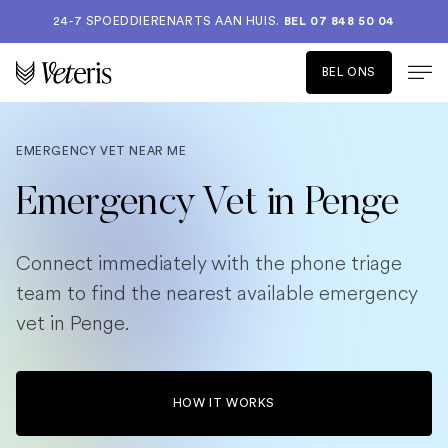
24-7 SPOEDDIERENARTS AAN HUIS.
BEL 07 848 50 04
BEL ONS
EMERGENCY VET NEAR ME
Emergency Vet in Penge
Connect immediately with the phone triage
team to find the nearest available emergency
vet in Penge.
HOW IT WORKS