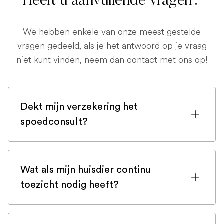
Heeft u aanvullende vragen?
We hebben enkele van onze meest gestelde
vragen gedeeld, als je het antwoord op je vraag
niet kunt vinden, neem dan contact met ons op!
Dekt mijn verzekering het
spoedconsult?
Als u bent ingeschreven bij een
huisdierenverzekering, is de kans groot
Wat als mijn huisdier continu
dat een spoedconsult wordt gedekt.
toezicht nodig heeft?
Maar controleer voor de zekerheid uw
polis of neem bij twijfel contact op met
In zeldzame gevallen vereisen sommige
uw verzekeringsmaatschappij.
huisdieren volledige continue monitoring