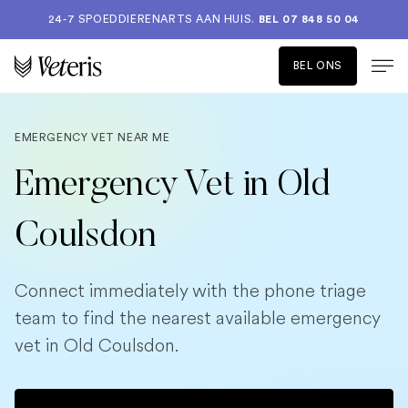
24-7 SPOEDDIERENARTS AAN HUIS.
BEL 07 848 50 04
BEL ONS
EMERGENCY VET NEAR ME
Emergency Vet in Old
Coulsdon
Connect immediately with the phone triage
team to find the nearest available emergency
vet in Old Coulsdon.