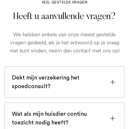
VEEL GESTELDE VRAGEN
Heeft u aanvullende vragen?
We hebben enkele van onze meest gestelde
vragen gedeeld, als je het antwoord op je vraag
niet kunt vinden, neem dan contact met ons op!
Dekt mijn verzekering het
spoedconsult?
Als u bent ingeschreven bij een
huisdierenverzekering, is de kans groot
Wat als mijn huisdier continu
dat een spoedconsult wordt gedekt.
toezicht nodig heeft?
Maar controleer voor de zekerheid uw