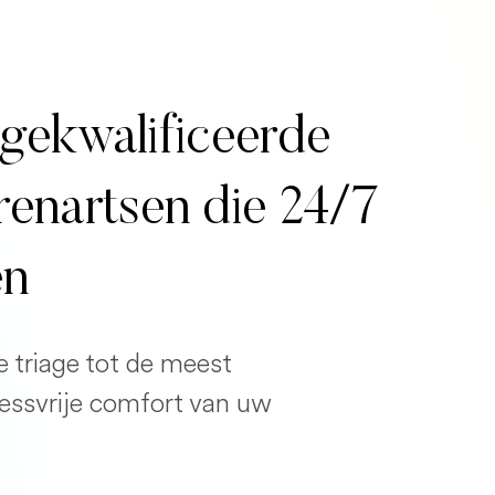
gekwalificeerde
erenartsen die 24/7
en
e triage tot de meest
ressvrije comfort van uw