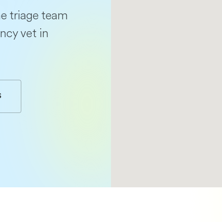
e triage team
ncy vet in
S