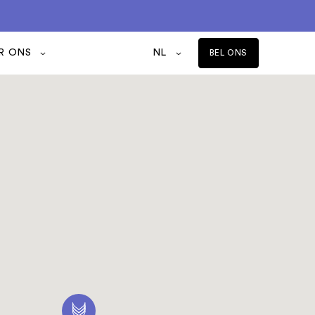
R ONS
NL
BEL ONS