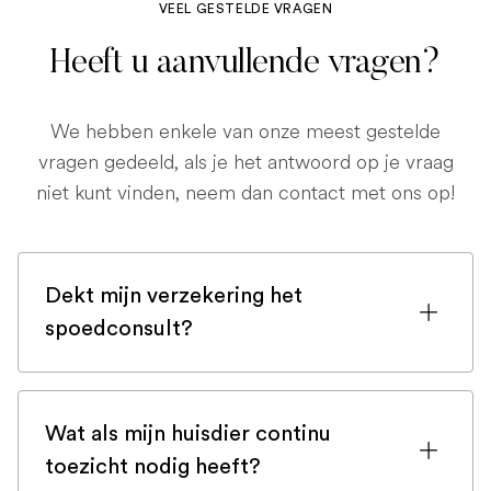
VEEL GESTELDE VRAGEN
Heeft u aanvullende vragen?
We hebben enkele van onze meest gestelde
vragen gedeeld, als je het antwoord op je vraag
niet kunt vinden, neem dan contact met ons op!
Dekt mijn verzekering het
spoedconsult?
Als u bent ingeschreven bij een
huisdierenverzekering, is de kans groot
Wat als mijn huisdier continu
dat een spoedconsult wordt gedekt.
toezicht nodig heeft?
Maar controleer voor de zekerheid uw