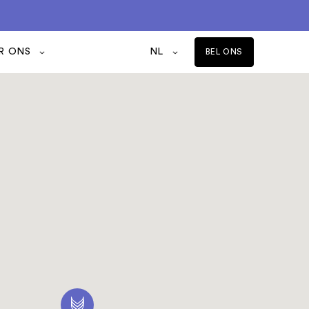
R ONS
NL
BEL ONS