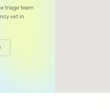
e triage team
ncy vet in
S