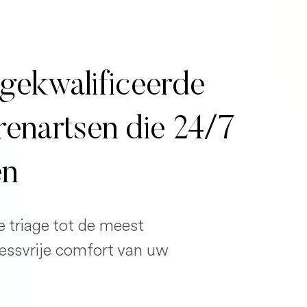
gekwalificeerde
erenartsen die 24/7
en
e triage tot de meest
ressvrije comfort van uw